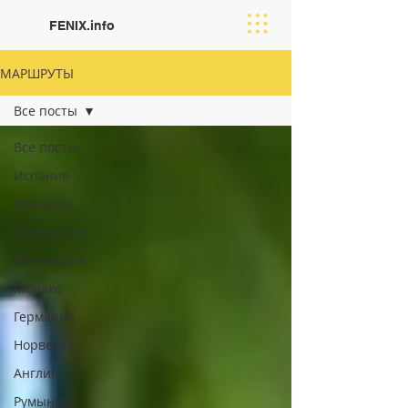
FENIX.info
МАРШРУТЫ
Все посты
Все посты
Испания
Франция
Лапландия
Финляндия
Moнако
Германия
Норвегия
Англия
Румыния