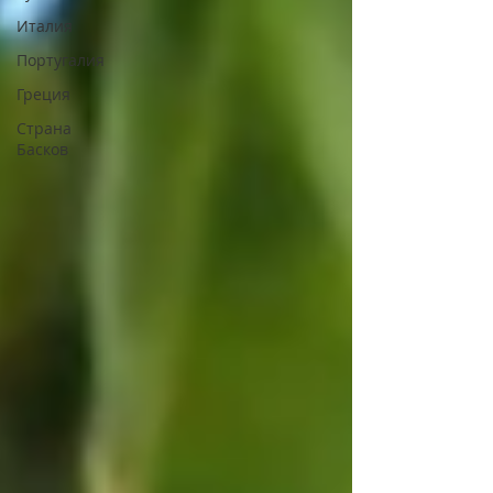
Италия
Португалия
Греция
Страна
Басков