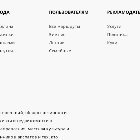
РОДА
ПОЛЬЗОВАТЕЛЯМ
РЕКЛАМОДАТ
селона
Все маршруты
Услуги
ьсинки
Зимние
Политика
аньеми
Летние
Куки
алусия
Семейные
путешествий, обзоры регионов и
 жизни и недвижимости в
аправления, местная культура и
ников, экспатов и тех, кто