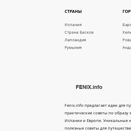
СТРАНЫ
ГО
Испания
Бар
Страна Басков
Хел
Лапландия
Ров
Румыния
Анд
FENIX.info
Fenix.info предлагает идеи для 
практические советы по образу
Испании и Европе. Уникальные н
полезные советы для путешествен