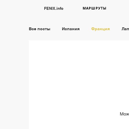
МАРШРУТЫ
FENIX.info
Все посты
Испания
Франция
Ла
Португалия
Греция
Страна Баск
Мож