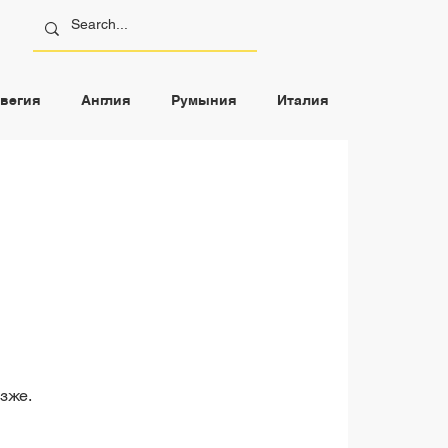
вегия
Англия
Румыния
Италия
зже.