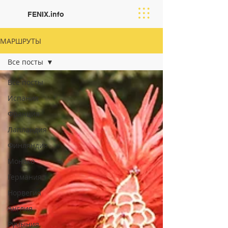
FENIX.info
МАРШРУТЫ
Все посты
Все посты
Испания
Франция
Лапландия
Финляндия
Moнако
Германия
Норвегия
Англия
Румыния