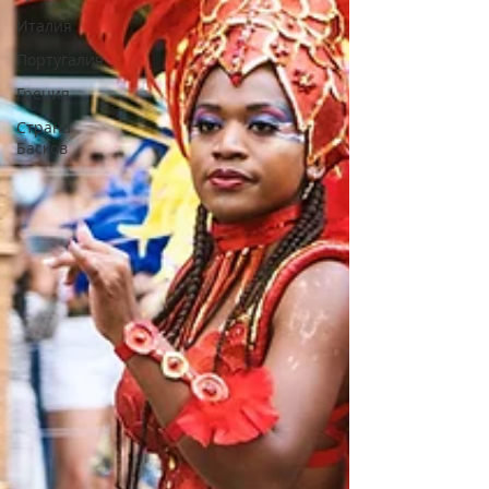
Италия
Португалия
Греция
Страна
Басков