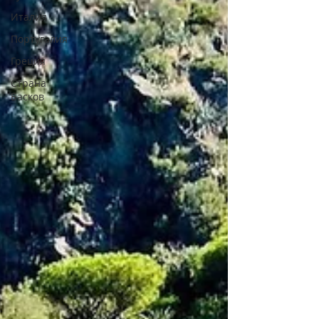
Италия
Португалия
Греция
Страна
Басков