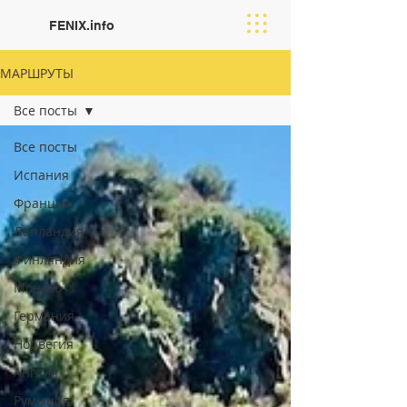
FENIX.info
МАРШРУТЫ
Все посты
Все посты
Испания
Франция
Лапландия
Финляндия
Moнако
Германия
Норвегия
Англия
Румыния