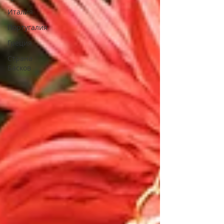
Италия
Португалия
Греция
Страна
Басков