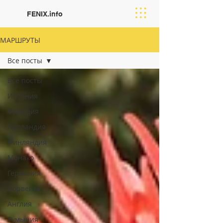
FENIX.info
МАРШРУТЫ
Все посты
Все посты
Испания
Франция
Лапландия
Финляндия
Moнако
Германия
Норвегия
Англия
Румыния