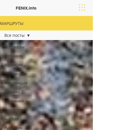
FENIX.info
МАРШРУТЫ
Все посты
Все посты
Испания
Франция
Лапландия
Финляндия
Moнако
Германия
Норвегия
Англия
Румыния