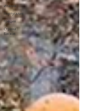
Италия
Португалия
Греция
Страна
Басков