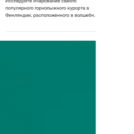
в Финляндии
Исследуйте очарование самого
популярного горнолыжного курорта в
Финляндии, расположенного в волшебных
пейзажах Лапландии. От изумрудных...