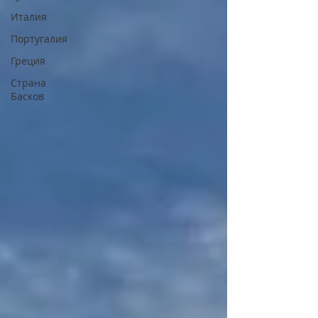
Италия
Португалия
Греция
Страна
Басков