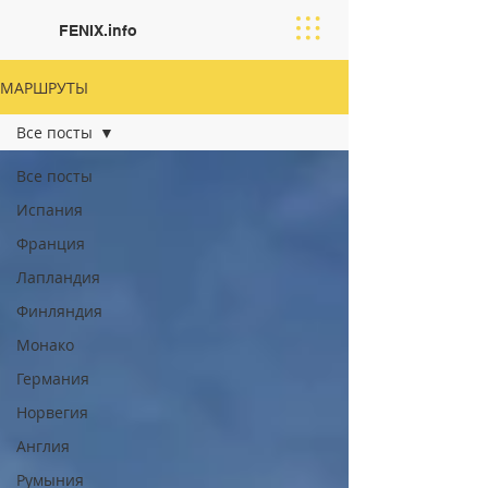
FENIX.info
МАРШРУТЫ
Все посты
Все посты
Испания
Франция
Лапландия
Финляндия
Moнако
Германия
Норвегия
Англия
Румыния