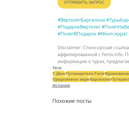
ОТПРАВИТЬ ЗАПРОС
#ВертолетБарселона
#ТурыБар
#ПодарокВертолет
#ПолетНаВе
#ПолетВПодарок
#Монтсеррат
Disclaimer: 
Спонсорская ссылка
аффилированной с Fenix.info. 
информации о турах, предлагае
Теги:
1 День
Путеводители Fenix
Вдохновени
Средиземное море
Барселона
Путешес
Испания
Похожие посты