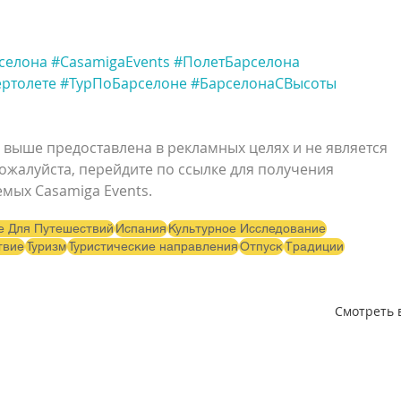
селона
#CasamigaEvents
#ПолетБарселона
ртолете
#ТурПоБарселоне
#БарселонаСВысоты
 выше предоставлена в рекламных целях и не является 
Пожалуйста, перейдите по ссылке для получения 
мых Casamiga Events.
е Для Путешествий
Испания
Культурное Исследование
твие
Туризм
Туристические направления
Отпуск
Традиции
Смотреть 