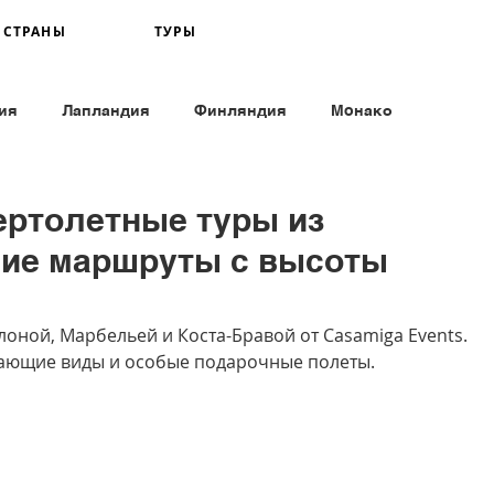
СТРАНЫ
ТУРЫ
ия
Лапландия
Финляндия
Moнако
нглия
Румыния
Италия
Португалия
ртолетные туры из
ие маршруты с высоты
оной, Марбельей и Коста-Бравой от Casamiga Events. 
ающие виды и особые подарочные полеты. 