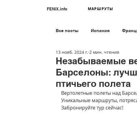
МАРШРУТЫ
FENIX.info
Все посты
Испания
Франц
13 нояб. 2024 г.
2 мин. чтения
Германия
Норвегия
А
Незабываемые ве
Барселоны: лучш
Греция
Страна Басков
птичьего полета
Вертолетные полеты над Барсел
Уникальные маршруты, потряс
Забронируйте тур сейчас!