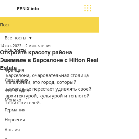
FENIX.info
Пост
Все посты
14 окт. 2023 г.
2 мин. чтения
Все посты
Откройте красоту района
Эшампле в Барселоне с Hilton Real
Испания
Estate
Франция
Барселона, очаровательная столица 
Лапландия
Каталонии, это город, который 
никогда не перестает удивлять своей 
Финляндия
архитектурой, культурой и теплотой 
Moнако
своих жителей. 
Германия
Норвегия
Англия