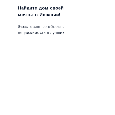
Испании
Найдите дом своей
мечты в Испании!
Эксклюзивные объекты
недвижимости
в лучших
районах Барселоны!
Продажа квартир,
дуплексов, лофтов от
застройщика. Полное
сопровождение. Лучшие
цены
в Барселоне.
Prime Barcelona
Real Estate -
Personalized
Property Search
Подробнее