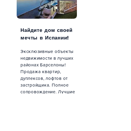
мечты с Casamiga
Брава: Идеал
Weddings: ведущим
места для св
свадебным
мечты
организатором в
Испании
Найдите дом своей
мечты в Испании!
Эксклюзивные объекты
недвижимости
в лучших
районах Барселоны!
Продажа квартир,
дуплексов, лофтов от
застройщика. Полное
сопровождение. Лучшие
цены
в Барселоне.
Prime Barcelona
Real Estate -
Personalized
Property Search