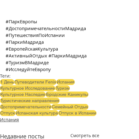
#ПаркЕвропы
#ДостопримечательностиМадрида
#ПутешествияПоИспании
#ПаркиМадрида
#ЕвропейскаяКультура
#АктивныйОтдых
#ПаркиМадрида
#ТуризмВМадриде
#ИсследуйтеЕвропу
Теги:
1 День
Путеводители Fenix
Испания
Культурное Исследование
Туризм
Культурное Наследие
Городские Каникулы
Туристические направления
Достопримечательности
Семейный Отдых
Отпуск
Испанская культура
Отпуск в Испании
Испания
Недавние посты
Смотреть все