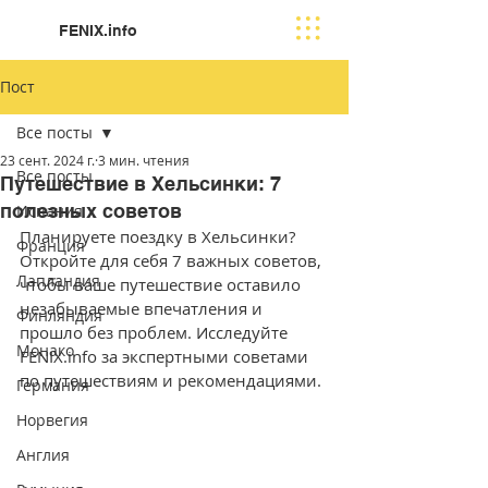
FENIX.info
Пост
Все посты
23 сент. 2024 г.
3 мин. чтения
Все посты
Путешествие в Хельсинки: 7
полезных советов
Испания
Планируете поездку в Хельсинки? 
Франция
Откройте для себя 7 важных советов, 
Лапландия
чтобы ваше путешествие оставило 
незабываемые впечатления и 
Финляндия
прошло без проблем. Исследуйте 
Moнако
FENIX.info за экспертными советами 
по путешествиям и рекомендациями.
Германия
Норвегия
Англия