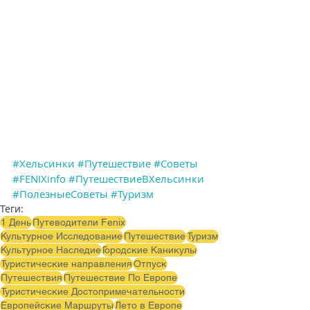
#Хельсинки
#Путешествие
#Советы
#FENIXinfo
#ПутешествиеВХельсинки
#ПолезныеСоветы
#Туризм
Теги:
1 День
Путеводители Fenix
Культурное Исследование
Путешествие
Туризм
Культурное Наследие
Городские Каникулы
Туристические направления
Отпуск
Путешествия
Путешествие По Европе
Туристические Достопримечательности
Европейские Маршруты
Лето в Европе