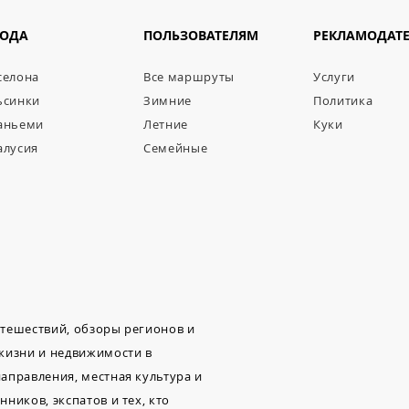
РОДА
ПОЛЬЗОВАТЕЛЯМ
РЕКЛАМОДАТ
селона
Все маршруты
Услуги
ьсинки
Зимние
Политика
аньеми
Летние
Куки
алусия
Семейные
путешествий, обзоры регионов и
 жизни и недвижимости в
аправления, местная культура и
ников, экспатов и тех, кто