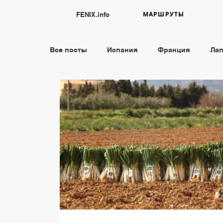
МАРШРУТЫ
FENIX.info
Все посты
Испания
Франция
Ла
Португалия
Греция
Страна Баск