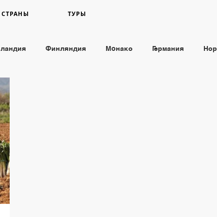
СТРАНЫ
ТУРЫ
пландия
Финляндия
Moнако
Германия
Нор
ов