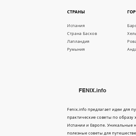
СТРАНЫ
ГО
Испания
Бар
Страна Басков
Хел
Лапландия
Ров
Румыния
Анд
FENIX.info
Fenix.info предлагает идеи для 
практические советы по образу
Испании и Европе. Уникальные н
полезные советы для путешествен